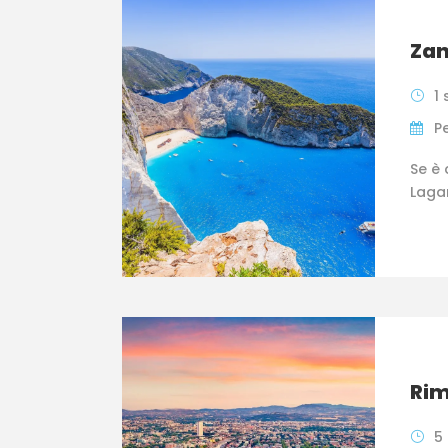
Zan
1 
P
Se è
Lagan
Rim
5 