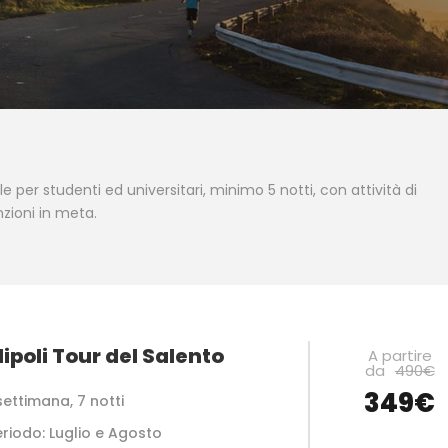
e per studenti ed universitari, minimo 5 notti, con attività di
zioni in meta.
lipoli Tour del Salento
A partire
da
490€
349€
settimana, 7 notti
eriodo: Luglio e Agosto