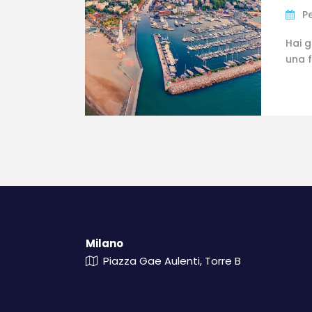
P
Hai g
una f
Milano
Piazza Gae Aulenti, Torre B