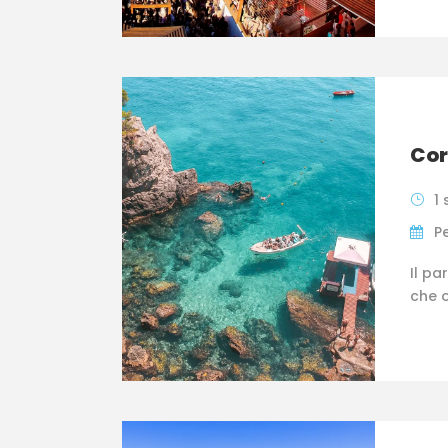
Cor
1 
P
Il pa
che o