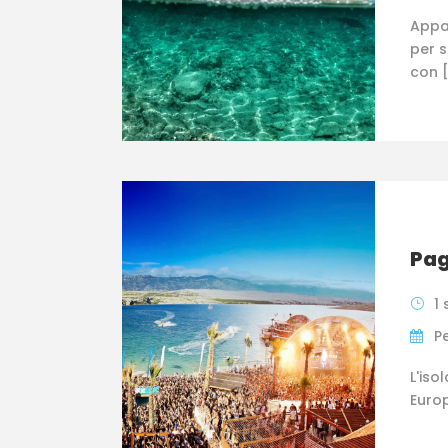
Appar
per s
con 
Pag
1 
P
L'iso
Europ