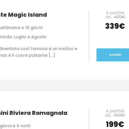
A partire
te Magic Island
da
499€
339€
settimana o 10 giorni
eriodo: Luglio e Agosto
 diventata così famosa è un motivo e
as è il cuore pulsante […]
SCOPRI
A partire
ini Riviera Romagnola
da
300€
199€
giorni e 4 notti