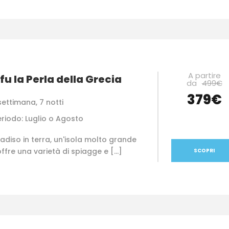
A partire
fu la Perla della Grecia
da
499€
379€
settimana, 7 notti
eriodo: Luglio o Agosto
radiso in terra, un'isola molto grande
ffre una varietà di spiagge e […]
SCOPRI