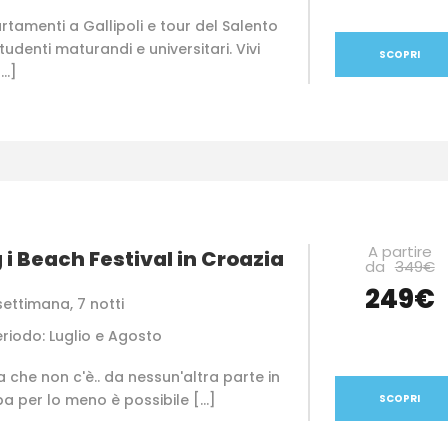
tamenti a Gallipoli e tour del Salento
tudenti maturandi e universitari. Vivi
SCOPRI
[…]
A partire
 i Beach Festival in Croazia
da
349€
249€
settimana, 7 notti
eriodo: Luglio e Agosto
la che non c'è.. da nessun'altra parte in
a per lo meno è possibile […]
SCOPRI