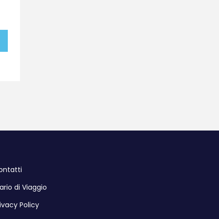
ontatti
ario di Viaggio
ivacy Policy