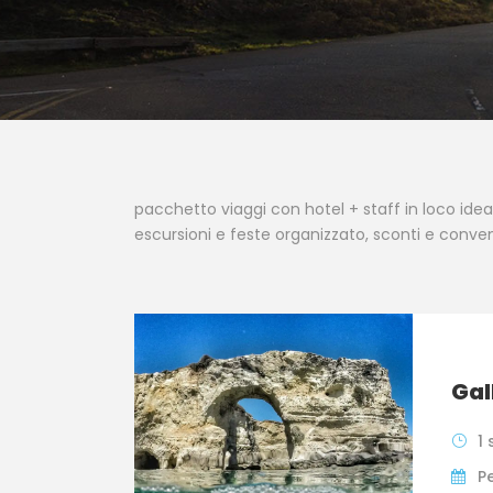
pacchetto viaggi con hotel + staff in loco ideal
escursioni e feste organizzato, sconti e conven
Gal
1 
P