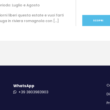
eriodo: Luglio e Agosto
iorni liberi questa estate e vuoi farti
uga in riviera romagnola con […]
SCOPRI
C
WhatsApp
+39 3803983903
Di
Pr