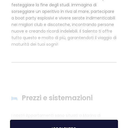
festeggiare la fine degli studi. Immagina di
sorseggiare un aperitivo in riva al mare, partecipare
a boat party esplosivi e vivere serate indimenticabili
nei migliori club e discoteche, incontrando persone
nuove e creando ricordi indelebili. Il Salento ti offre
tutto questo e molto di più, garantendoti il viaggio di
maturità dei tuoi sogni!
Prezzi e sistemazioni
I nostri Appartamenti sono situati a Marina di
Mancaversa a circa 500 metri dal mare, offrono una