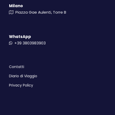
Milano
Un party di benvenuto per iniziare ufficialmente la
Piazza Gae Aulenti, Torre B
vacanza! Il modo migliore per fare amicizia e
conoscere nuove persone che porterete nel cuore
per tutta la vita. Una location esclusiva per divertirci
insieme guardando il tramonto, dandovi il
WhatsApp
benvenuto nella magica terra del Salento! Dalle 18 a
+39 3803983903
mezzanotte, musica no stop per ballare salutando il
sole al tramonto e accogliendo la notte, il punto di
partenza per una vacanza pazzesca!
Contatti
Diario di Viaggio
Escursione
Baia Verde & Porto Cesareo
Privacy Policy
Un litorale lungo circa 4 km che si collega a Punta
Pizzo. Una delle località più famose del Salento, dove
ogni anno migliaia di giovani prendono il sole tra
sabbia bianchissima e mare color smeraldo. Sempre