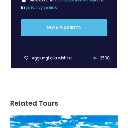
27 Luglio
03 Agosto
369€
490€
la
privacy policy
.
03 Agosto
10 Agosto
379€
490€
10 Agosto
17 Agosto
379€
490€
Se non viaggi con altri amici e non raggiungi il
Aggiungi alla wishlist
2598
numero di persone per occupare interamente la
camera ti troviamo noi
nuovi amici
per
condividerlo!
Supplementi:
+40€ a persona appartamento da 4 posti letto
Related Tours
+ 80€ a persona in appartamento da 3 posti
letto
La condivisione costa € 10 a persona e ti
permette di partire senza pagare il