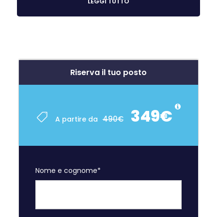
posizione ideale per raggiungere facilmente Punta
LEGGI TUTTO
Pizzo, la spiaggia di Punta Suina e tutte le principali
attrazioni di Gallipoli. Possono ospitare fino a 6
persone e, a seconda della tipologia, sono dotati di
sala da pranzo con angolo cottura e divano letto
matrimoniale, camera da letto matrimoniale,
camera da letto doppia (negli appartamenti per 6
Riserva il tuo posto
persone), bagno con box doccia e balcone o
terrazza privata.
Le foto sono di esempio, gli
appartamenti hanno arredamento e standard simili
349€
e sono tutti vicini entro 15 minuti a piedi.
490€
A partire da
Nome e cognome
*